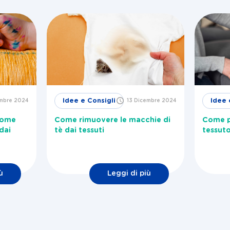
Idee e Consigli
Idee 
embre 2024
13 Dicembre 2024
come
Come rimuovere le macchie di
Come pu
dai
tè dai tessuti
tessuto
ù
Leggi di più