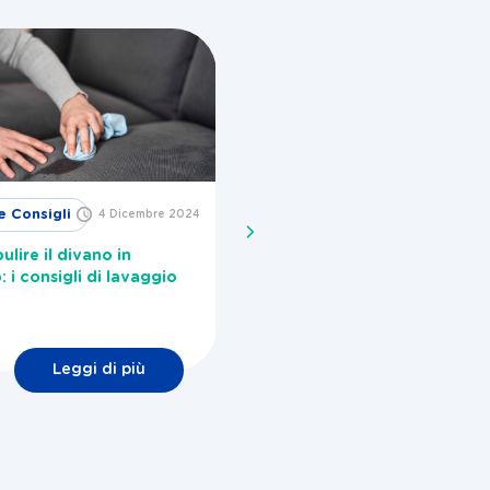
e Consigli
Idee e
4 Dicembre 2024
29 Novembre
2024
Consigli
lire il divano in
Come togliere la melma dall
: i consigli di lavaggio
lavatrice?
Leggi di più
Leggi di più