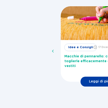
Idee e
Idee e Consigli
17 Dic
29 Novembre
2024
Consigli
Macchie di pennarello: 
me togliere la melma dalla
toglierle efficacemente 
vatrice?
vestiti
Leggi di pi
Leggi di più