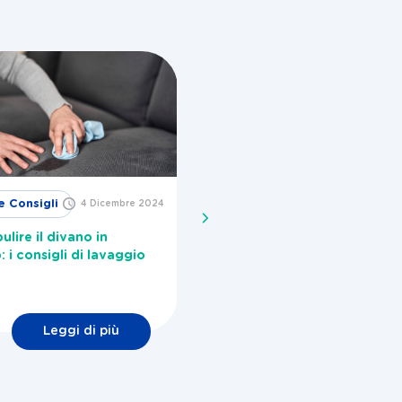
e Consigli
Idee e
4 Dicembre 2024
29 Novembre
2024
Consigli
lire il divano in
Come togliere la melma dall
: i consigli di lavaggio
lavatrice?
Leggi di più
Leggi di più