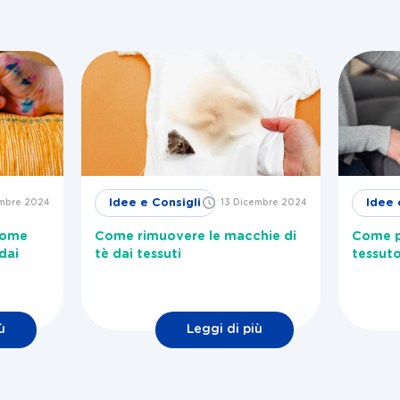
Idee e Consigli
Idee 
embre 2024
13 Dicembre 2024
come
Come rimuovere le macchie di
Come pu
dai
tè dai tessuti
tessuto
ù
Leggi di più