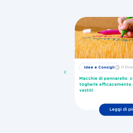
Idee e
Idee e Consigli
17 Dic
29 Novembre
2024
Consigli
Macchie di pennarello: 
me togliere la melma dalla
toglierle efficacemente 
vatrice?
vestiti
Leggi di pi
Leggi di più