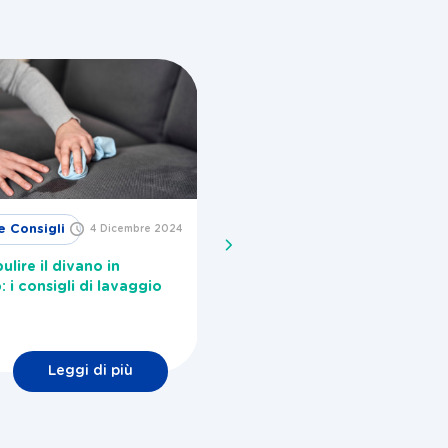
e Consigli
Idee e
4 Dicembre 2024
29 Novembre
2024
Consigli
lire il divano in
Come togliere la melma dall
: i consigli di lavaggio
lavatrice?
Leggi di più
Leggi di più