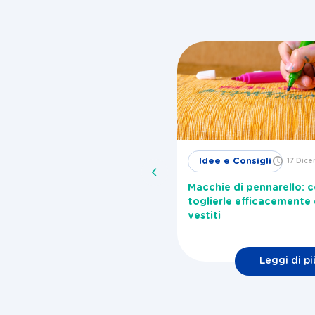
Idee e
Idee e Consigli
17 Dic
29 Novembre
2024
Consigli
Macchie di pennarello: 
me togliere la melma dalla
toglierle efficacemente 
vatrice?
vestiti
Leggi di pi
Leggi di più