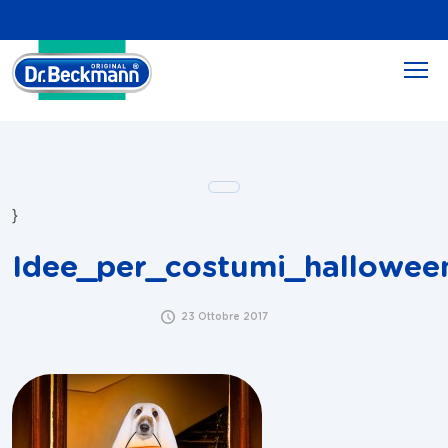
}
Idee_per_costumi_hallowee
23 Ottobre 2017