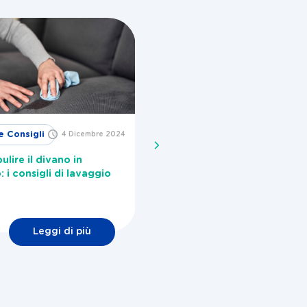
e Consigli
Idee e
4 Dicembre 2024
29 Novembre
2024
Consigli
lire il divano in
Come togliere la melma dall
: i consigli di lavaggio
lavatrice?
Leggi di più
Leggi di più