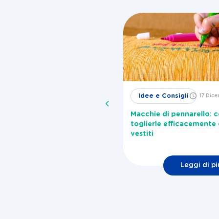
Idee e
Idee e Consigli
17 Dic
29 Novembre
2024
Consigli
Macchie di pennarello: 
me togliere la melma dalla
toglierle efficacemente 
vatrice?
vestiti
Leggi di pi
Leggi di più