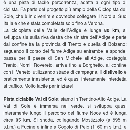
è una pista di facile percorrenza, adatta a ogni tipo di
ciclista. Fa parte del progetto più ampio della Ciclopista del
Sole, che è in divenire e dovrebbe collegare il Nord al Sud
Italia e che è stata completata solo fino a Verona.
La ciclopista della Valle dell’Adige è lunga
80 km
, si
sviluppa sia sulla riva destra che sinistra dell’Adige e parte
dal confine tra la provincia di Trento e quella di Bolzano;
seguendo il corso del fiume Adige su entrambe le sponde,
passa per il paese di San Michele all’Adige, costeggia
Trento, Nomi, Rovereto, arriva fino a Borghetto, al confine
con il Veneto, utilizzando strade di campagna. Il
dislivello
è
praticamente inesistente, ed è quasi interamente interdetta
al traffico. Molto facile per iniziare!
Pista ciclabile Val di Sole
: siamo in Trentino-Alto Adige. La
Val di Sole è immersa nel verde, si sviluppa
quasi
interamente
lungo il percorso del fiume Noce
ed è lunga
circa
35 km
. Si snoda, collegando Mostizzolo (a 595 m
s.l.m.) a Fucine e infine a Cogolo di Peio (1160 m s.l.m.), e