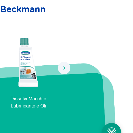
r. Beckmann
Dissolvi Macchie
Dissolvi Macchie Natura e
Dis
Lubrificante e Oli
Cosmetici