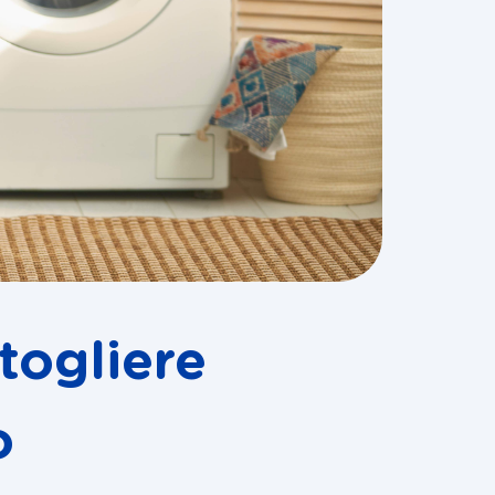
togliere
o