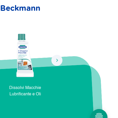
r. Beckmann
Dissolvi Macchie
Dissolvi Macchie Natura e
Dis
Lubrificante e Oli
Cosmetici