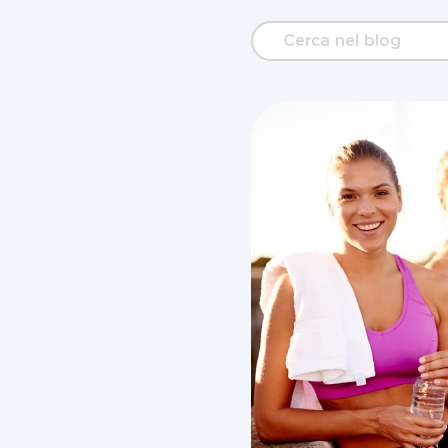
Cerca
nel
blog