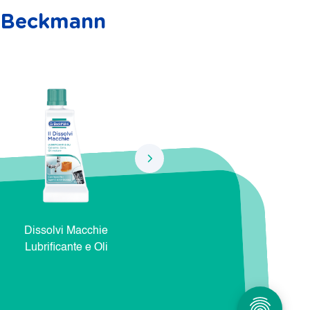
r. Beckmann
Dissolvi Macchie
Dissolvi Macchie Natura e
Dis
Lubrificante e Oli
Cosmetici