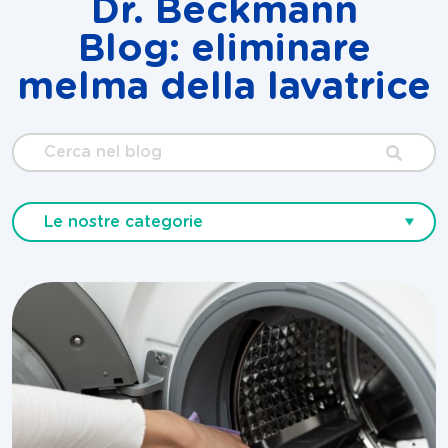
Dr. Beckmann
Blog: eliminare
melma della lavatrice
Cerca
nel
blog
Le nostre categorie