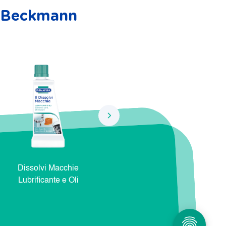
r. Beckmann
Dissolvi Macchie
Dissolvi Macchie Natura e
Dis
Lubrificante e Oli
Cosmetici