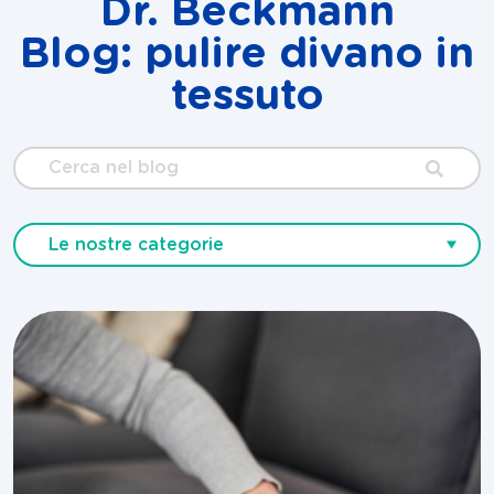
Dr. Beckmann
Blog: pulire divano in
tessuto
Cerca
nel
blog
Le nostre categorie