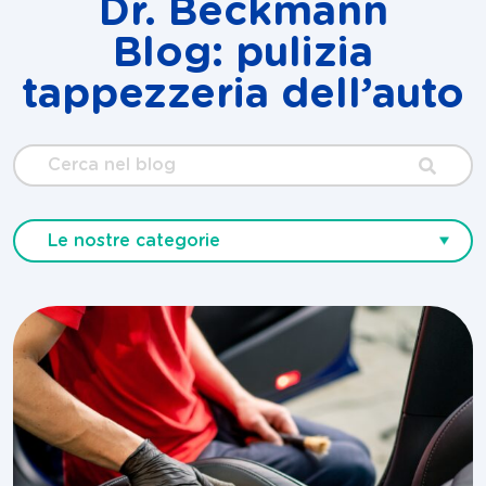
Dr. Beckmann
Blog: pulizia
tappezzeria dell’auto
Cerca
nel
blog
Le nostre categorie