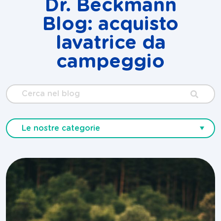
Dr. Beckmann
Blog: acquisto
lavatrice da
campeggio
Cerca
nel
blog
Le nostre categorie