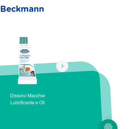
r. Beckmann
Dissolvi Macchie
Dissolvi Macchie Natura e
Dis
Lubrificante e Oli
Cosmetici