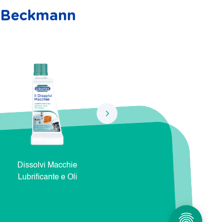
r. Beckmann
Dissolvi Macchie
Dissolvi Macchie Natura e
Dis
Lubrificante e Oli
Cosmetici