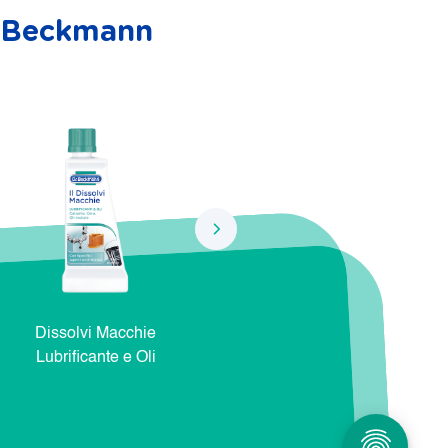
r. Beckmann
Dissolvi Macchie
Dissolvi Macchie Natura e
Dis
Lubrificante e Oli
Cosmetici