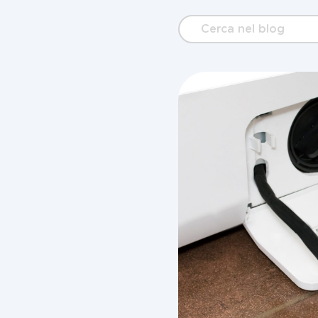
Cerca
nel
blog