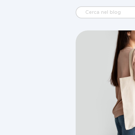
Cerca
nel
blog