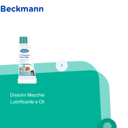
r. Beckmann
Dissolvi Macchie
Dissolvi Macchie Natura e
Dis
Lubrificante e Oli
Cosmetici