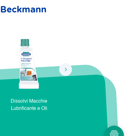
r. Beckmann
Dissolvi Macchie
Dissolvi Macchie Natura e
Dis
Lubrificante e Oli
Cosmetici