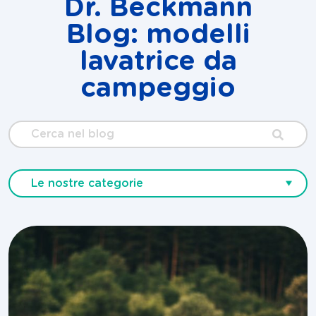
Dr. Beckmann
Blog: modelli
lavatrice da
campeggio
Cerca
nel
blog
Le nostre categorie