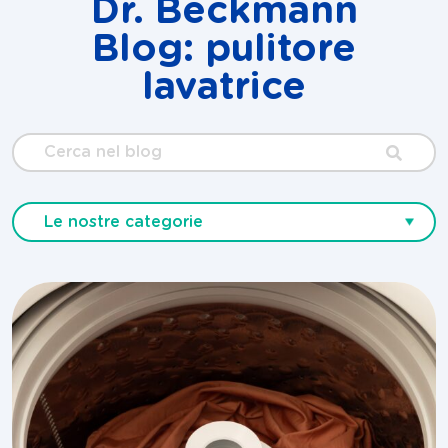
Dr. Beckmann
Blog: pulitore
lavatrice
Cerca
nel
blog
Le nostre categorie