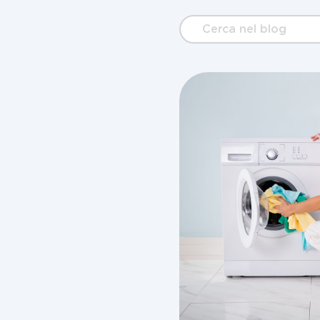
Cerca
nel
blog