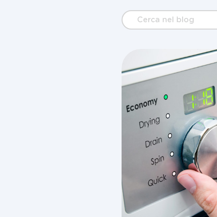
Cerca
nel
blog