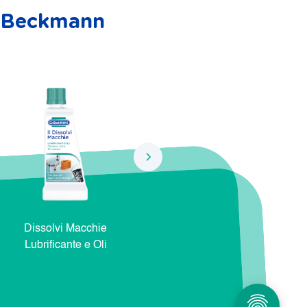
r. Beckmann
Dissolvi Macchie
Dissolvi Macchie Natura e
Dis
Lubrificante e Oli
Cosmetici