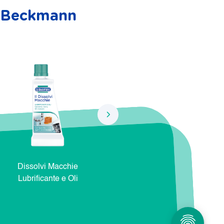
r. Beckmann
Dissolvi Macchie
Dissolvi Macchie Natura e
Dis
Lubrificante e Oli
Cosmetici