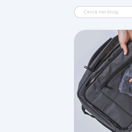
Cerca
nel
blog