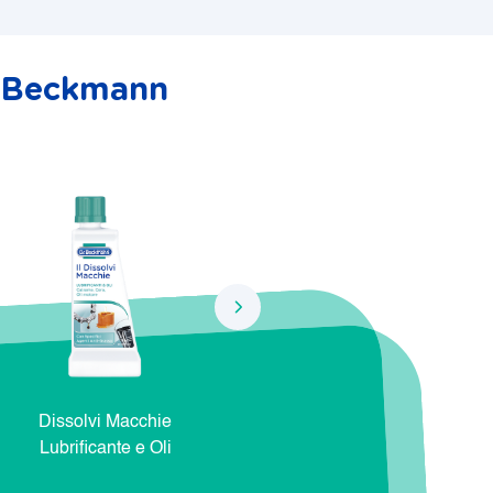
r. Beckmann
Dissolvi Macchie
Dissolvi Macchie Natura e
Dis
Lubrificante e Oli
Cosmetici