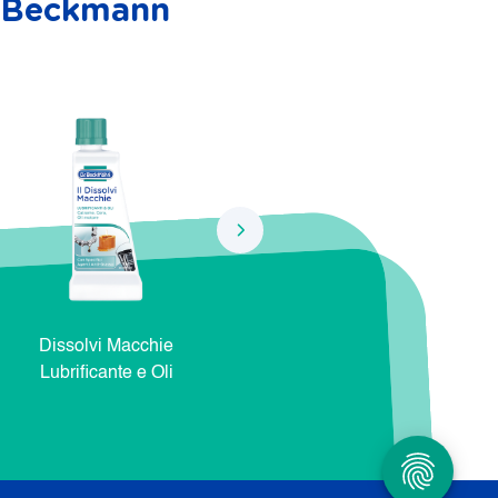
r. Beckmann
Dissolvi Macchie
Dissolvi Macchie Natura e
Dis
Lubrificante e Oli
Cosmetici