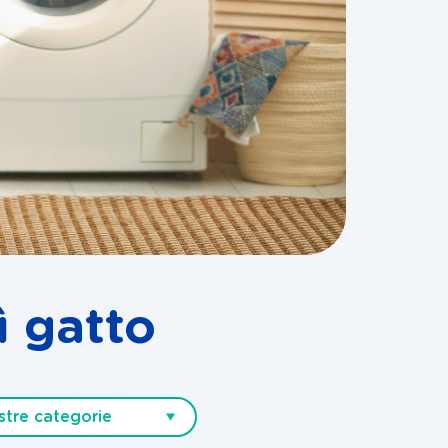
ì gatto
stre categorie