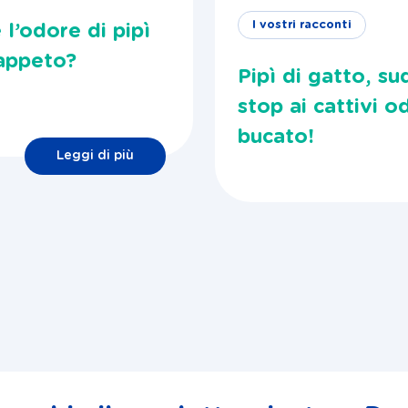
I vostri racconti
l’odore di pipì
tappeto?
Pipì di gatto, su
stop ai cattivi o
bucato!
Leggi di più