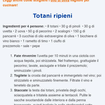
Leggi anche come scegliere l’
olio di oliva
migliore per
cucinare!
Totani ripieni
Ingredienti per 4 persone:
• 8 totani • 30 g di pinoli • 30 g di
uvetta • 2 uova • 50 g di pecorino • 2 scalogni • 150 g di
pancarrè • 3 cucchiai di olio extravergine di oliva • 1 bicchiere di
vino bianco • 1 rametto di timo • 1 ciuffo di
prezzemolo • sale • pepe
Fate rinvenire
l’uvetta per 10 minuti in una ciotola con
acqua tiepida, poi strizzatela. Nel frattempo, grattugiate il
pecorino; lavate, asciugate e tritate il prezzemolo;
sminuzzate i pinoli.
Togliete
la crosta dal pancarrè e immergetelo nel vino; poi
strizzatelo e sminuzzatelo finemente. Filtrate il vino e
tenetelo da parte.
Staccate
la testa dai totani, privatela degli occhi,
sciacquatela e tritatela assieme ai tentacoli. Pulite le
sacche svuotandole dalle interiora e dalla penna