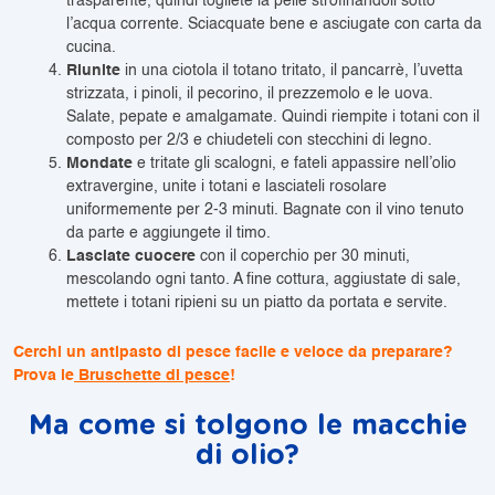
trasparente, quindi togliete la pelle strofinandoli sotto
l’acqua corrente. Sciacquate bene e asciugate con carta da
cucina.
Riunite
in una ciotola il totano tritato, il pancarrè, l’uvetta
strizzata, i pinoli, il pecorino, il prezzemolo e le uova.
Salate, pepate e amalgamate. Quindi riempite i totani con il
composto per 2/3 e chiudeteli con stecchini di legno.
Mondate
e tritate gli scalogni, e fateli appassire nell’olio
extravergine, unite i totani e lasciateli rosolare
uniformemente per 2-3 minuti. Bagnate con il vino tenuto
da parte e aggiungete il timo.
Lasciate cuocere
con il coperchio per 30 minuti,
mescolando ogni tanto. A fine cottura, aggiustate di sale,
mettete i totani ripieni su un piatto da portata e servite.
Cerchi un antipasto di pesce facile e veloce da preparare?
Prova le
Bruschette di pesce
!
Ma come si tolgono le macchie
di olio?